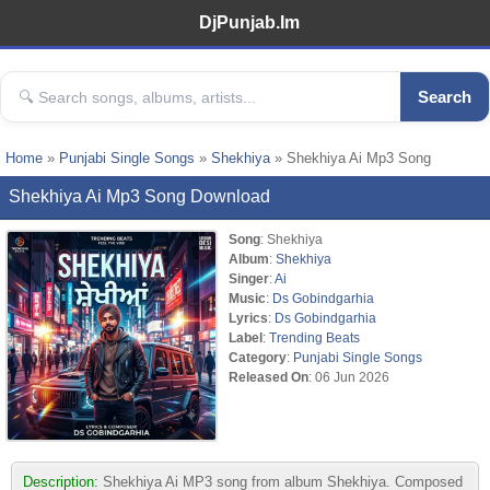
DjPunjab.Im
Search
Home
»
Punjabi Single Songs
»
Shekhiya
» Shekhiya Ai Mp3 Song
Shekhiya Ai Mp3 Song Download
Song
: Shekhiya
Album
:
Shekhiya
Singer
:
Ai
Music
:
Ds Gobindgarhia
Lyrics
:
Ds Gobindgarhia
Label
:
Trending Beats
Category
:
Punjabi Single Songs
Released On
: 06 Jun 2026
Description:
Shekhiya Ai MP3 song from album Shekhiya. Composed