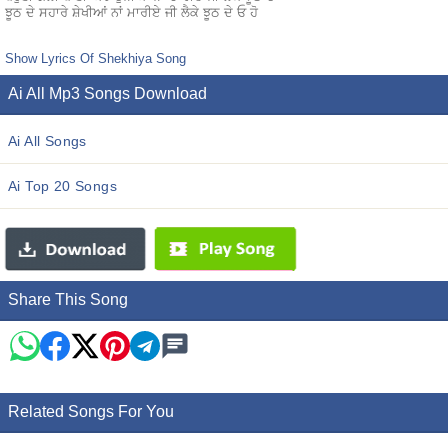
ਝੂਠ ਦੇ ਸਹਾਰੇ ਸ਼ੇਖੀਆਂ ਨਾਂ ਮਾਰੀਏ ਜੀ ਲੈਕੇ ਝੂਠ ਦੇ ਓ ਹੋ
Show Lyrics Of Shekhiya Song
Ai All Mp3 Songs Download
Ai All Songs
Ai Top 20 Songs
Share This Song
Related Songs For You