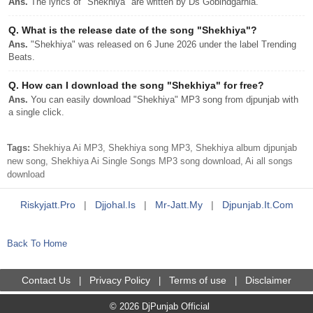
Ans.
The lyrics of "Shekhiya" are written by Ds Gobindgarhia.
Q.
What is the release date of the song "Shekhiya"?
Ans.
"Shekhiya" was released on 6 June 2026 under the label Trending
Beats.
Q.
How can I download the song "Shekhiya" for free?
Ans.
You can easily download "Shekhiya" MP3 song from djpunjab with
a single click.
Tags:
Shekhiya Ai MP3, Shekhiya song MP3, Shekhiya album djpunjab
new song, Shekhiya Ai Single Songs MP3 song download, Ai all songs
download
Riskyjatt.pro
|
Djjohal.is
|
Mr-Jatt.my
|
Djpunjab.it.com
Back To Home
Contact Us
Privacy Policy
Terms of use
Disclaimer
|
|
|
© 2026 DjPunjab Official